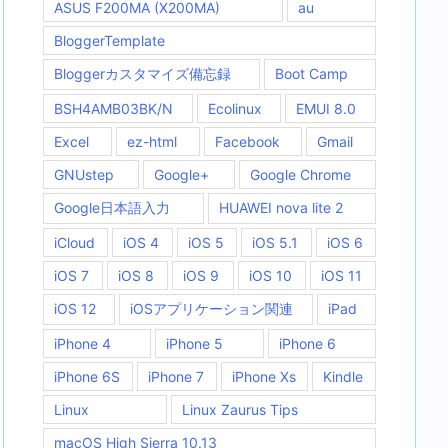
ASUS F200MA (X200MA)
au
BloggerTemplate
Bloggerカスタマイズ備忘録
Boot Camp
BSH4AMB03BK/N
Ecolinux
EMUI 8.0
Excel
ez-html
Facebook
Gmail
GNUstep
Google+
Google Chrome
Google日本語入力
HUAWEI nova lite 2
iCloud
iOS 4
iOS 5
iOS 5.1
iOS 6
iOS 7
iOS 8
iOS 9
iOS 10
iOS 11
iOS 12
iOSアプリケーション関連
iPad
iPhone 4
iPhone 5
iPhone 6
iPhone 6S
iPhone 7
iPhone Xs
Kindle
Linux
Linux Zaurus Tips
macOS High Sierra 10.13