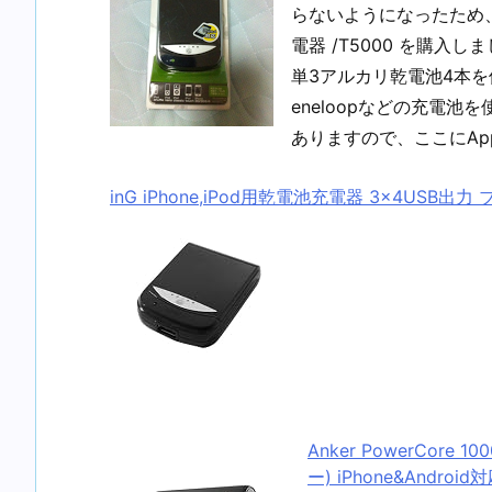
らないようになったため、多
電器 /T5000 を購入し
単3アルカリ乾電池4本を使
eneloopなどの充電
ありますので、ここにAp
inG iPhone,iPod用乾電池充電器 3×4USB出力 
Anker PowerCore
ー) iPhone&Androi