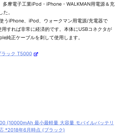
摩電子工業iPod・iPhone・WALKMAN用電源＆充
ました。
うiPhone、iPod、ウォークマン用電源/充電器で
池を使用すれば非常に経済的です。本体にUSBコネクタが
ple純正ケーブルを刺して使用します。
ブラック T5000
 10000 (10000mAh 最小最軽量 大容量 モバイルバッテリ
d対応 *2018年6月時点 (ブラック)