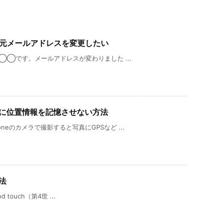
の送信元メールアドレスを変更したい
「◯◯です。メールアドレスが変わりました ...
写真に位置情報を記憶させない方法
eのカメラで撮影すると写真にGPSなど ...
法
d touch（第4世 ...