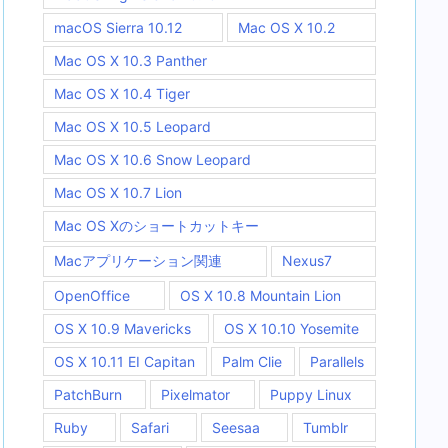
macOS Sierra 10.12
Mac OS X 10.2
Mac OS X 10.3 Panther
Mac OS X 10.4 Tiger
Mac OS X 10.5 Leopard
Mac OS X 10.6 Snow Leopard
Mac OS X 10.7 Lion
Mac OS Xのショートカットキー
Macアプリケーション関連
Nexus7
OpenOffice
OS X 10.8 Mountain Lion
OS X 10.9 Mavericks
OS X 10.10 Yosemite
OS X 10.11 EI Capitan
Palm Clie
Parallels
PatchBurn
Pixelmator
Puppy Linux
Ruby
Safari
Seesaa
Tumblr