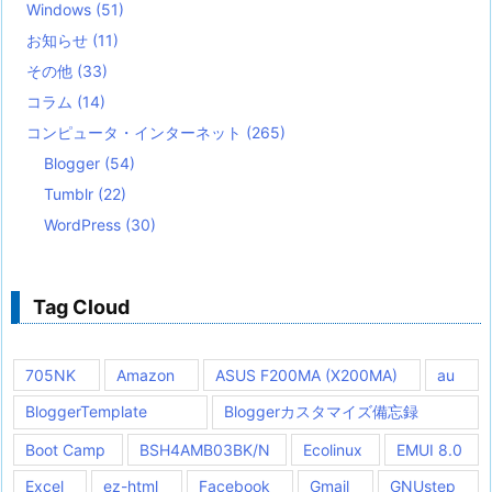
Windows
(51)
お知らせ
(11)
その他
(33)
コラム
(14)
コンピュータ・インターネット
(265)
Blogger
(54)
Tumblr
(22)
WordPress
(30)
Tag Cloud
705NK
Amazon
ASUS F200MA (X200MA)
au
BloggerTemplate
Bloggerカスタマイズ備忘録
Boot Camp
BSH4AMB03BK/N
Ecolinux
EMUI 8.0
Excel
ez-html
Facebook
Gmail
GNUstep