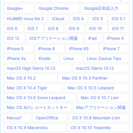
Google+
Google Chrome
Google日本語入力
HUAWEI nova lite 2
iCloud
iOS 4
iOS 5
iOS 5.1
iOS 6
iOS 7
iOS 8
iOS 9
iOS 10
iOS 11
iOS 12
iOSアプリケーション関連
iPad
iPhone 4
iPhone 5
iPhone 6
iPhone 6S
iPhone 7
iPhone Xs
Kindle
Linux
Linux Zaurus Tips
macOS High Sierra 10.13
macOS Sierra 10.12
Mac OS X 10.2
Mac OS X 10.3 Panther
Mac OS X 10.4 Tiger
Mac OS X 10.5 Leopard
Mac OS X 10.6 Snow Leopard
Mac OS X 10.7 Lion
Mac OS Xのショートカットキー
Macアプリケーション関連
Nexus7
OpenOffice
OS X 10.8 Mountain Lion
OS X 10.9 Mavericks
OS X 10.10 Yosemite