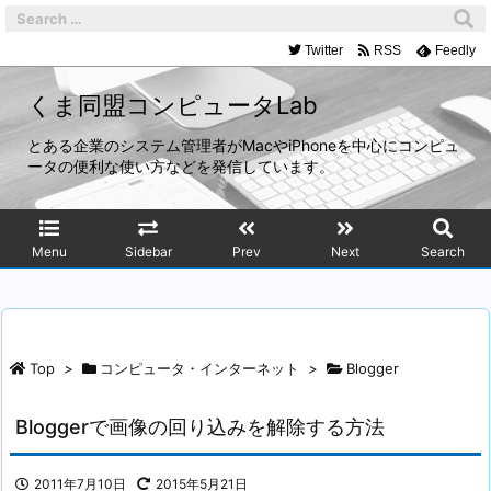
Twitter
RSS
Feedly
くま同盟コンピュータLab
とある企業のシステム管理者がMacやiPhoneを中心にコンピュ
ータの便利な使い方などを発信しています。
Menu
Sidebar
Prev
Next
Search
Top
>
コンピュータ・インターネット
>
Blogger
Bloggerで画像の回り込みを解除する方法
2011年7月10日
2015年5月21日