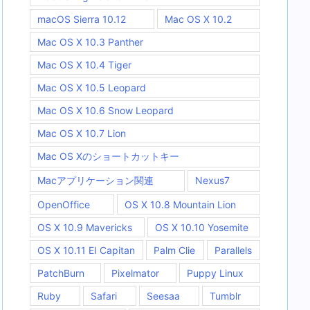
macOS Sierra 10.12
Mac OS X 10.2
Mac OS X 10.3 Panther
Mac OS X 10.4 Tiger
Mac OS X 10.5 Leopard
Mac OS X 10.6 Snow Leopard
Mac OS X 10.7 Lion
Mac OS Xのショートカットキー
Macアプリケーション関連
Nexus7
OpenOffice
OS X 10.8 Mountain Lion
OS X 10.9 Mavericks
OS X 10.10 Yosemite
OS X 10.11 EI Capitan
Palm Clie
Parallels
PatchBurn
Pixelmator
Puppy Linux
Ruby
Safari
Seesaa
Tumblr