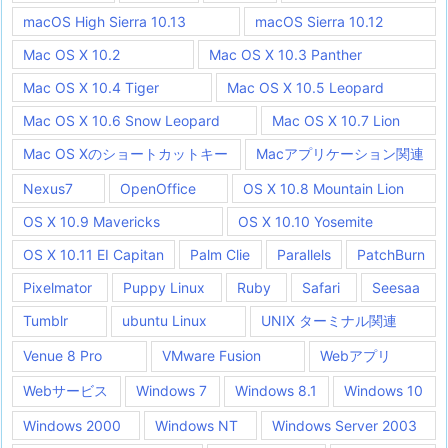
macOS High Sierra 10.13
macOS Sierra 10.12
Mac OS X 10.2
Mac OS X 10.3 Panther
Mac OS X 10.4 Tiger
Mac OS X 10.5 Leopard
Mac OS X 10.6 Snow Leopard
Mac OS X 10.7 Lion
Mac OS Xのショートカットキー
Macアプリケーション関連
Nexus7
OpenOffice
OS X 10.8 Mountain Lion
OS X 10.9 Mavericks
OS X 10.10 Yosemite
OS X 10.11 EI Capitan
Palm Clie
Parallels
PatchBurn
Pixelmator
Puppy Linux
Ruby
Safari
Seesaa
Tumblr
ubuntu Linux
UNIX ターミナル関連
Venue 8 Pro
VMware Fusion
Webアプリ
Webサービス
Windows 7
Windows 8.1
Windows 10
Windows 2000
Windows NT
Windows Server 2003