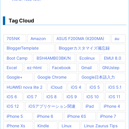
Tag Cloud
705NK
Amazon
ASUS F200MA (X200MA)
au
BloggerTemplate
Bloggerカスタマイズ備忘録
Boot Camp
BSH4AMB03BK/N
Ecolinux
EMUI 8.0
Excel
ez-html
Facebook
Gmail
GNUstep
Google+
Google Chrome
Google日本語入力
HUAWEI nova lite 2
iCloud
iOS 4
iOS 5
iOS 5.1
iOS 6
iOS 7
iOS 8
iOS 9
iOS 10
iOS 11
iOS 12
iOSアプリケーション関連
iPad
iPhone 4
iPhone 5
iPhone 6
iPhone 6S
iPhone 7
iPhone Xs
Kindle
Linux
Linux Zaurus Tips