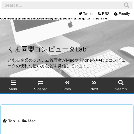
Warning
: Trying to access array offset on false in
/home/mach/kumadoumei.net/public_html/wp-
Twitter
RSS
Feedly
content/themes/luxeritas/inc/json-ld.php
on line
114
くま同盟コンピュータLab
とある企業のシステム管理者がMacやiPhoneを中心にコンピュ
ータの便利な使い方などを発信しています。
Menu
Sidebar
Prev
Next
Search
Top
>
Mac