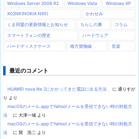
Windows Server 2008 R2
Windows Vista
Windows XP
X02NK(NOKIA N95)
かわせみ
くま同盟の更新情報とお知らせ
ちらしの裏
コラム
スマートフォンの歴史
ハードウェア
ハードディスクケース
南方貨物線
音楽
最近のコメント
HUAWEI nova lite 2にかかってきた電話に出る方法
に
通りすが
り
より
macOSのメール.appでYahoo!メールを受信できない時の対処方
法
に
大津一城
より
macOSのメール.appでYahoo!メールを受信できない時の対処方
法
に
巽 浩二
より