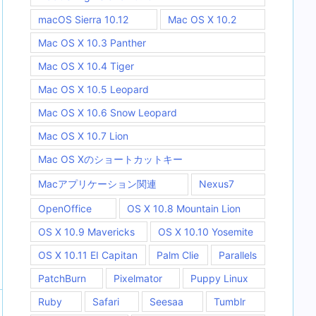
macOS Sierra 10.12
Mac OS X 10.2
Mac OS X 10.3 Panther
Mac OS X 10.4 Tiger
Mac OS X 10.5 Leopard
Mac OS X 10.6 Snow Leopard
Mac OS X 10.7 Lion
Mac OS Xのショートカットキー
Macアプリケーション関連
Nexus7
OpenOffice
OS X 10.8 Mountain Lion
OS X 10.9 Mavericks
OS X 10.10 Yosemite
OS X 10.11 EI Capitan
Palm Clie
Parallels
PatchBurn
Pixelmator
Puppy Linux
Ruby
Safari
Seesaa
Tumblr