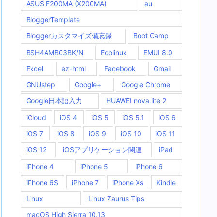
ASUS F200MA (X200MA)
au
BloggerTemplate
Bloggerカスタマイズ備忘録
Boot Camp
BSH4AMB03BK/N
Ecolinux
EMUI 8.0
Excel
ez-html
Facebook
Gmail
GNUstep
Google+
Google Chrome
Google日本語入力
HUAWEI nova lite 2
iCloud
iOS 4
iOS 5
iOS 5.1
iOS 6
iOS 7
iOS 8
iOS 9
iOS 10
iOS 11
iOS 12
iOSアプリケーション関連
iPad
iPhone 4
iPhone 5
iPhone 6
iPhone 6S
iPhone 7
iPhone Xs
Kindle
Linux
Linux Zaurus Tips
macOS High Sierra 10.13