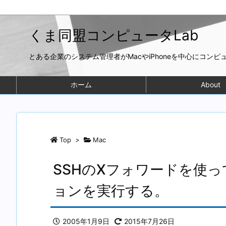
くま同盟コンピュータLab
とある企業のシステム管理者がMacやiPhoneを中心にコン
ホーム
About
Top
>
Mac
SSHのXフォワードを使
ョンを実行する。
2005年1月9日
2015年7月26日