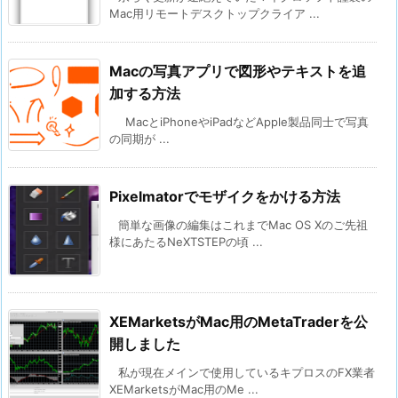
Mac用リモートデスクトップクライア ...
Macの写真アプリで図形やテキストを追
加する方法
MacとiPhoneやiPadなどApple製品同士で写真
の同期が ...
Pixelmatorでモザイクをかける方法
簡単な画像の編集はこれまでMac OS Xのご先祖
様にあたるNeXTSTEPの頃 ...
XEMarketsがMac用のMetaTraderを公
開しました
私が現在メインで使用しているキプロスのFX業者
XEMarketsがMac用のMe ...