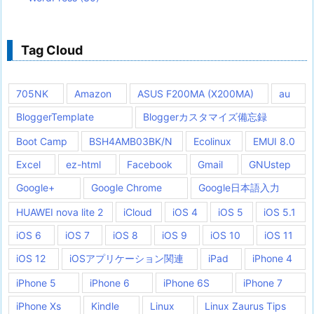
Tag Cloud
705NK
Amazon
ASUS F200MA (X200MA)
au
BloggerTemplate
Bloggerカスタマイズ備忘録
Boot Camp
BSH4AMB03BK/N
Ecolinux
EMUI 8.0
Excel
ez-html
Facebook
Gmail
GNUstep
Google+
Google Chrome
Google日本語入力
HUAWEI nova lite 2
iCloud
iOS 4
iOS 5
iOS 5.1
iOS 6
iOS 7
iOS 8
iOS 9
iOS 10
iOS 11
iOS 12
iOSアプリケーション関連
iPad
iPhone 4
iPhone 5
iPhone 6
iPhone 6S
iPhone 7
iPhone Xs
Kindle
Linux
Linux Zaurus Tips