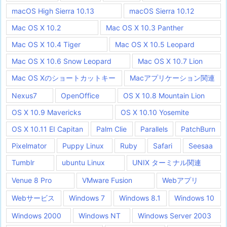
macOS High Sierra 10.13
macOS Sierra 10.12
Mac OS X 10.2
Mac OS X 10.3 Panther
Mac OS X 10.4 Tiger
Mac OS X 10.5 Leopard
Mac OS X 10.6 Snow Leopard
Mac OS X 10.7 Lion
Mac OS Xのショートカットキー
Macアプリケーション関連
Nexus7
OpenOffice
OS X 10.8 Mountain Lion
OS X 10.9 Mavericks
OS X 10.10 Yosemite
OS X 10.11 EI Capitan
Palm Clie
Parallels
PatchBurn
Pixelmator
Puppy Linux
Ruby
Safari
Seesaa
Tumblr
ubuntu Linux
UNIX ターミナル関連
Venue 8 Pro
VMware Fusion
Webアプリ
Webサービス
Windows 7
Windows 8.1
Windows 10
Windows 2000
Windows NT
Windows Server 2003