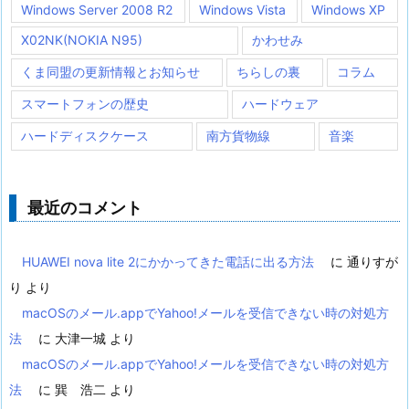
Windows Server 2008 R2
Windows Vista
Windows XP
X02NK(NOKIA N95)
かわせみ
くま同盟の更新情報とお知らせ
ちらしの裏
コラム
スマートフォンの歴史
ハードウェア
ハードディスクケース
南方貨物線
音楽
最近のコメント
HUAWEI nova lite 2にかかってきた電話に出る方法
に
通りすが
り
より
macOSのメール.appでYahoo!メールを受信できない時の対処方
法
に
大津一城
より
macOSのメール.appでYahoo!メールを受信できない時の対処方
法
に
巽 浩二
より