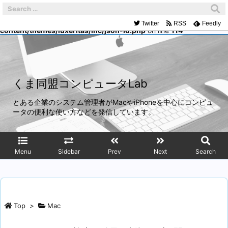
Warning
: Trying to access array offset on false in
/home/mach/kumadoumei.net/public_html/wp-
Twitter
RSS
Feedly
content/themes/luxeritas/inc/json-ld.php
on line
114
くま同盟コンピュータLab
とある企業のシステム管理者がMacやiPhoneを中心にコンピュ
ータの便利な使い方などを発信しています。
Menu
Sidebar
Prev
Next
Search
Top
>
Mac