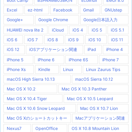
Boot Camp
BSH4AMB03BK/N
Ecolinux
EMUI 8.0
Excel
ez-html
Facebook
Gmail
GNUstep
Google+
Google Chrome
Google日本語入力
HUAWEI nova lite 2
iCloud
iOS 4
iOS 5
iOS 5.1
iOS 6
iOS 7
iOS 8
iOS 9
iOS 10
iOS 11
iOS 12
iOSアプリケーション関連
iPad
iPhone 4
iPhone 5
iPhone 6
iPhone 6S
iPhone 7
iPhone Xs
Kindle
Linux
Linux Zaurus Tips
macOS High Sierra 10.13
macOS Sierra 10.12
Mac OS X 10.2
Mac OS X 10.3 Panther
Mac OS X 10.4 Tiger
Mac OS X 10.5 Leopard
Mac OS X 10.6 Snow Leopard
Mac OS X 10.7 Lion
Mac OS Xのショートカットキー
Macアプリケーション関連
Nexus7
OpenOffice
OS X 10.8 Mountain Lion