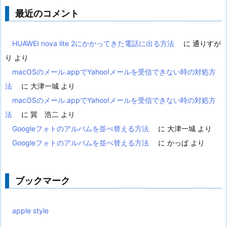
最近のコメント
HUAWEI nova lite 2にかかってきた電話に出る方法
に
通りすが
り
より
macOSのメール.appでYahoo!メールを受信できない時の対処方
法
に
大津一城
より
macOSのメール.appでYahoo!メールを受信できない時の対処方
法
に
巽 浩二
より
Googleフォトのアルバムを並べ替える方法
に
大津一城
より
Googleフォトのアルバムを並べ替える方法
に
かっぱ
より
ブックマーク
apple style