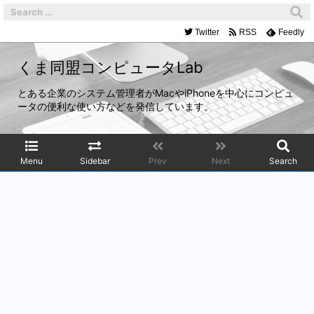
Twitter
RSS
Feedly
くま同盟コンピュータLab
とある企業のシステム管理者がMacやiPhoneを中心にコンピュ
ータの便利な使い方などを発信しています。
Menu
Sidebar
Prev
Next
Search