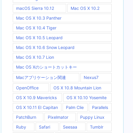
macOS Sierra 10.12
Mac OS X 10.2
Mac OS X 10.3 Panther
Mac OS X 10.4 Tiger
Mac OS X 10.5 Leopard
Mac OS X 10.6 Snow Leopard
Mac OS X 10.7 Lion
Mac OS Xのショートカットキー
Macアプリケーション関連
Nexus7
OpenOffice
OS X 10.8 Mountain Lion
OS X 10.9 Mavericks
OS X 10.10 Yosemite
OS X 10.11 EI Capitan
Palm Clie
Parallels
PatchBurn
Pixelmator
Puppy Linux
Ruby
Safari
Seesaa
Tumblr