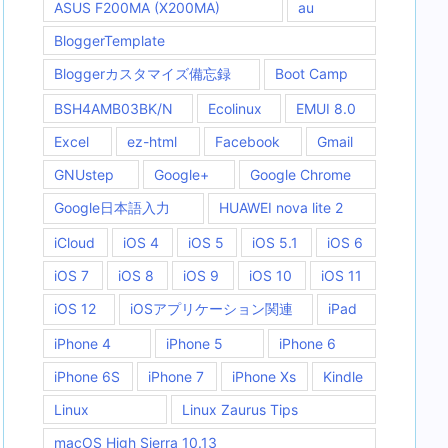
ASUS F200MA (X200MA)
au
BloggerTemplate
Bloggerカスタマイズ備忘録
Boot Camp
BSH4AMB03BK/N
Ecolinux
EMUI 8.0
Excel
ez-html
Facebook
Gmail
GNUstep
Google+
Google Chrome
Google日本語入力
HUAWEI nova lite 2
iCloud
iOS 4
iOS 5
iOS 5.1
iOS 6
iOS 7
iOS 8
iOS 9
iOS 10
iOS 11
iOS 12
iOSアプリケーション関連
iPad
iPhone 4
iPhone 5
iPhone 6
iPhone 6S
iPhone 7
iPhone Xs
Kindle
Linux
Linux Zaurus Tips
macOS High Sierra 10.13