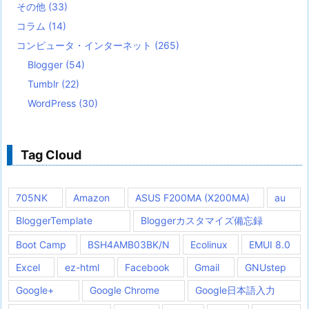
その他
(33)
コラム
(14)
コンピュータ・インターネット
(265)
Blogger
(54)
Tumblr
(22)
WordPress
(30)
Tag Cloud
705NK
Amazon
ASUS F200MA (X200MA)
au
BloggerTemplate
Bloggerカスタマイズ備忘録
Boot Camp
BSH4AMB03BK/N
Ecolinux
EMUI 8.0
Excel
ez-html
Facebook
Gmail
GNUstep
Google+
Google Chrome
Google日本語入力