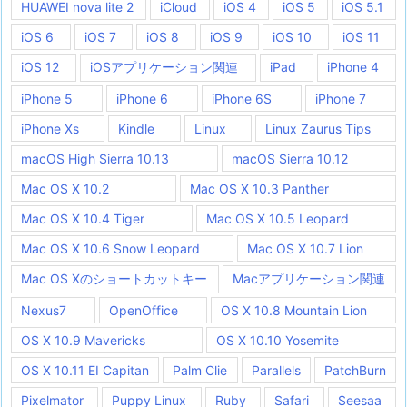
HUAWEI nova lite 2
iCloud
iOS 4
iOS 5
iOS 5.1
iOS 6
iOS 7
iOS 8
iOS 9
iOS 10
iOS 11
iOS 12
iOSアプリケーション関連
iPad
iPhone 4
iPhone 5
iPhone 6
iPhone 6S
iPhone 7
iPhone Xs
Kindle
Linux
Linux Zaurus Tips
macOS High Sierra 10.13
macOS Sierra 10.12
Mac OS X 10.2
Mac OS X 10.3 Panther
Mac OS X 10.4 Tiger
Mac OS X 10.5 Leopard
Mac OS X 10.6 Snow Leopard
Mac OS X 10.7 Lion
Mac OS Xのショートカットキー
Macアプリケーション関連
Nexus7
OpenOffice
OS X 10.8 Mountain Lion
OS X 10.9 Mavericks
OS X 10.10 Yosemite
OS X 10.11 EI Capitan
Palm Clie
Parallels
PatchBurn
Pixelmator
Puppy Linux
Ruby
Safari
Seesaa