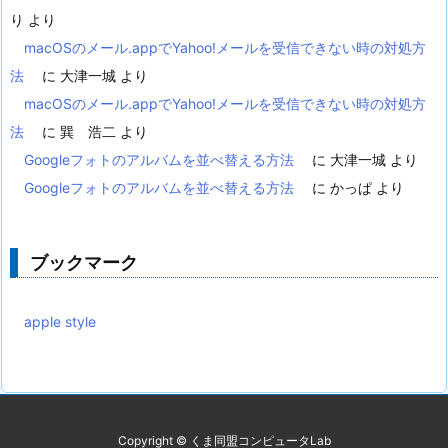
り
より
macOSのメール.appでYahoo!メールを受信できない時の対処方
法
に
大津一城
より
macOSのメール.appでYahoo!メールを受信できない時の対処方
法
に
巽 浩二
より
Googleフォトのアルバムを並べ替える方法
に
大津一城
より
Googleフォトのアルバムを並べ替える方法
に
かっぱ
より
ブックマーク
apple style
Copyright ©
くま同盟コンピュータLab