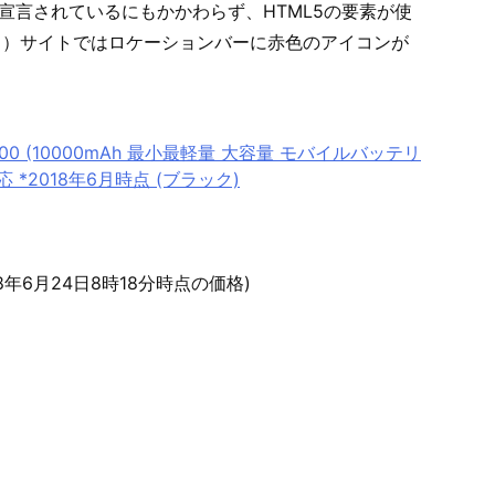
l>と宣言されているにもかかわらず、HTML5の要素が使
いる）サイトではロケーションバーに赤色のアイコンが
 10000 (10000mAh 最小最軽量 大容量 モバイルバッテリ
d対応 *2018年6月時点 (ブラック)
18年6月24日8時18分時点の価格)