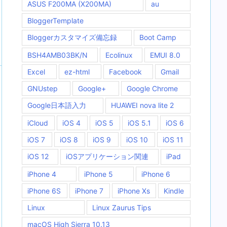
ASUS F200MA (X200MA)
au
BloggerTemplate
Bloggerカスタマイズ備忘録
Boot Camp
BSH4AMB03BK/N
Ecolinux
EMUI 8.0
Excel
ez-html
Facebook
Gmail
GNUstep
Google+
Google Chrome
Google日本語入力
HUAWEI nova lite 2
iCloud
iOS 4
iOS 5
iOS 5.1
iOS 6
iOS 7
iOS 8
iOS 9
iOS 10
iOS 11
iOS 12
iOSアプリケーション関連
iPad
iPhone 4
iPhone 5
iPhone 6
iPhone 6S
iPhone 7
iPhone Xs
Kindle
Linux
Linux Zaurus Tips
macOS High Sierra 10.13