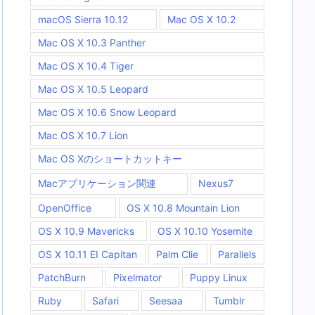
macOS Sierra 10.12
Mac OS X 10.2
Mac OS X 10.3 Panther
Mac OS X 10.4 Tiger
Mac OS X 10.5 Leopard
Mac OS X 10.6 Snow Leopard
Mac OS X 10.7 Lion
Mac OS Xのショートカットキー
Macアプリケーション関連
Nexus7
OpenOffice
OS X 10.8 Mountain Lion
OS X 10.9 Mavericks
OS X 10.10 Yosemite
OS X 10.11 EI Capitan
Palm Clie
Parallels
PatchBurn
Pixelmator
Puppy Linux
Ruby
Safari
Seesaa
Tumblr