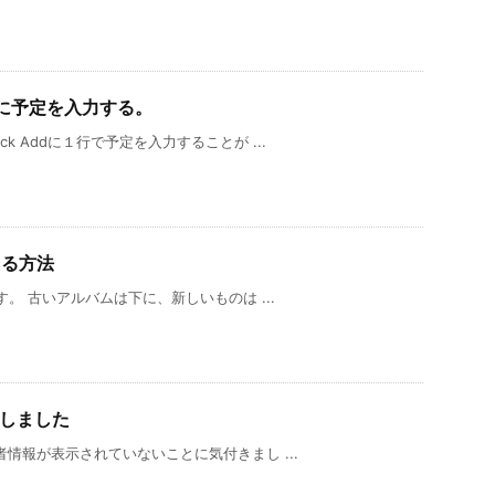
darに予定を入力する。
k Addに１行で予定を入力することが ...
える方法
す。 古いアルバムは下に、新しいものは ...
了しました
者情報が表示されていないことに気付きまし ...