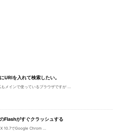
バーにURIを入れて検索したい。
、私もメインで使っているブラウザですが ...
omeのFlashがすぐクラッシュする
7でGoogle Chrom ...