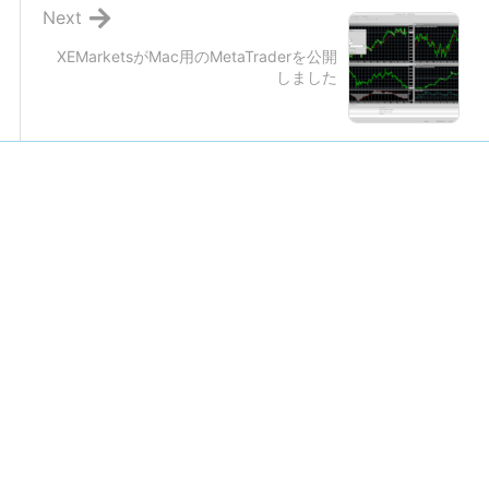
Next
XEMarketsがMac用のMetaTraderを公開
しました