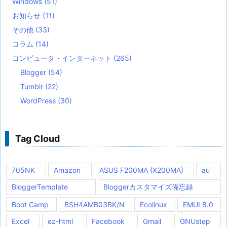
Windows
(51)
お知らせ
(11)
その他
(33)
コラム
(14)
コンピュータ・インターネット
(265)
Blogger
(54)
Tumblr
(22)
WordPress
(30)
Tag Cloud
705NK
Amazon
ASUS F200MA (X200MA)
au
BloggerTemplate
Bloggerカスタマイズ備忘録
Boot Camp
BSH4AMB03BK/N
Ecolinux
EMUI 8.0
Excel
ez-html
Facebook
Gmail
GNUstep