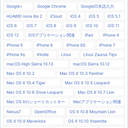
Google+
Google Chrome
Google日本語入力
HUAWEI nova lite 2
iCloud
iOS 4
iOS 5
iOS 5.1
iOS 6
iOS 7
iOS 8
iOS 9
iOS 10
iOS 11
iOS 12
iOSアプリケーション関連
iPad
iPhone 4
iPhone 5
iPhone 6
iPhone 6S
iPhone 7
iPhone Xs
Kindle
Linux
Linux Zaurus Tips
macOS High Sierra 10.13
macOS Sierra 10.12
Mac OS X 10.2
Mac OS X 10.3 Panther
Mac OS X 10.4 Tiger
Mac OS X 10.5 Leopard
Mac OS X 10.6 Snow Leopard
Mac OS X 10.7 Lion
Mac OS Xのショートカットキー
Macアプリケーション関連
Nexus7
OpenOffice
OS X 10.8 Mountain Lion
OS X 10.9 Mavericks
OS X 10.10 Yosemite