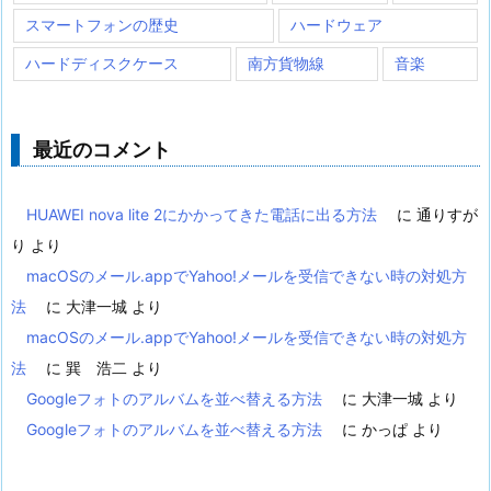
スマートフォンの歴史
ハードウェア
ハードディスクケース
南方貨物線
音楽
最近のコメント
HUAWEI nova lite 2にかかってきた電話に出る方法
に
通りすが
り
より
macOSのメール.appでYahoo!メールを受信できない時の対処方
法
に
大津一城
より
macOSのメール.appでYahoo!メールを受信できない時の対処方
法
に
巽 浩二
より
Googleフォトのアルバムを並べ替える方法
に
大津一城
より
Googleフォトのアルバムを並べ替える方法
に
かっぱ
より