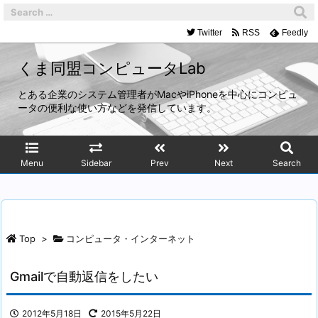
Twitter
RSS
Feedly
くま同盟コンピュータLab
とある企業のシステム管理者がMacやiPhoneを中心にコンピュ
ータの便利な使い方などを発信しています。
Menu
Sidebar
Prev
Next
Search
Top
>
コンピュータ・インターネット
Gmailで自動返信をしたい
2012年5月18日
2015年5月22日