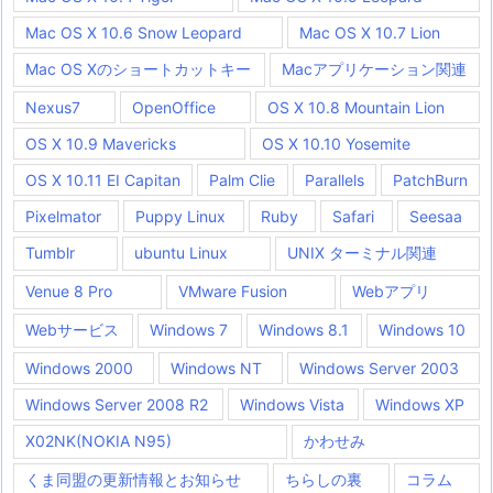
Mac OS X 10.6 Snow Leopard
Mac OS X 10.7 Lion
Mac OS Xのショートカットキー
Macアプリケーション関連
Nexus7
OpenOffice
OS X 10.8 Mountain Lion
OS X 10.9 Mavericks
OS X 10.10 Yosemite
OS X 10.11 EI Capitan
Palm Clie
Parallels
PatchBurn
Pixelmator
Puppy Linux
Ruby
Safari
Seesaa
Tumblr
ubuntu Linux
UNIX ターミナル関連
Venue 8 Pro
VMware Fusion
Webアプリ
Webサービス
Windows 7
Windows 8.1
Windows 10
Windows 2000
Windows NT
Windows Server 2003
Windows Server 2008 R2
Windows Vista
Windows XP
X02NK(NOKIA N95)
かわせみ
くま同盟の更新情報とお知らせ
ちらしの裏
コラム