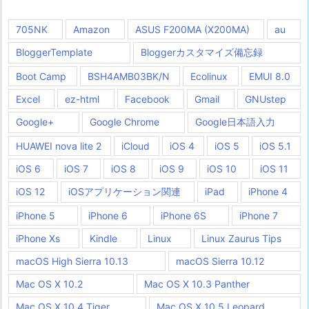
705NK
Amazon
ASUS F200MA (X200MA)
au
BloggerTemplate
Bloggerカスタマイズ備忘録
Boot Camp
BSH4AMB03BK/N
Ecolinux
EMUI 8.0
Excel
ez-html
Facebook
Gmail
GNUstep
Google+
Google Chrome
Google日本語入力
HUAWEI nova lite 2
iCloud
iOS 4
iOS 5
iOS 5.1
iOS 6
iOS 7
iOS 8
iOS 9
iOS 10
iOS 11
iOS 12
iOSアプリケーション関連
iPad
iPhone 4
iPhone 5
iPhone 6
iPhone 6S
iPhone 7
iPhone Xs
Kindle
Linux
Linux Zaurus Tips
macOS High Sierra 10.13
macOS Sierra 10.12
Mac OS X 10.2
Mac OS X 10.3 Panther
Mac OS X 10.4 Tiger
Mac OS X 10.5 Leopard