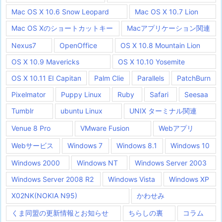
Mac OS X 10.6 Snow Leopard
Mac OS X 10.7 Lion
Mac OS Xのショートカットキー
Macアプリケーション関連
Nexus7
OpenOffice
OS X 10.8 Mountain Lion
OS X 10.9 Mavericks
OS X 10.10 Yosemite
OS X 10.11 EI Capitan
Palm Clie
Parallels
PatchBurn
Pixelmator
Puppy Linux
Ruby
Safari
Seesaa
Tumblr
ubuntu Linux
UNIX ターミナル関連
Venue 8 Pro
VMware Fusion
Webアプリ
Webサービス
Windows 7
Windows 8.1
Windows 10
Windows 2000
Windows NT
Windows Server 2003
Windows Server 2008 R2
Windows Vista
Windows XP
X02NK(NOKIA N95)
かわせみ
くま同盟の更新情報とお知らせ
ちらしの裏
コラム