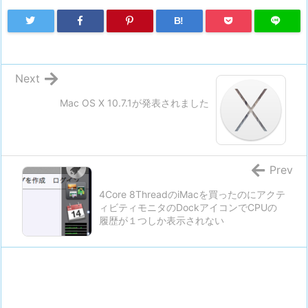
B!
Next
Mac OS X 10.7.1が発表されました
Prev
4Core 8ThreadのiMacを買ったのにアクテ
ィビティモニタのDockアイコンでCPUの
履歴が１つしか表示されない