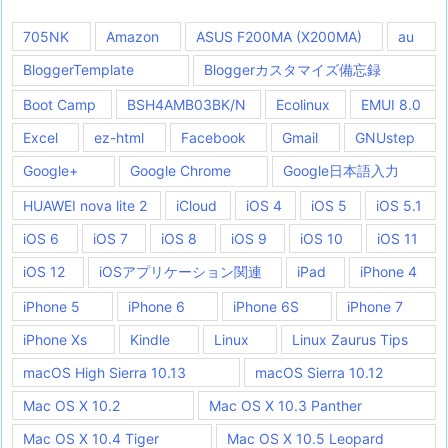
705NK
Amazon
ASUS F200MA (X200MA)
au
BloggerTemplate
Bloggerカスタマイズ備忘録
Boot Camp
BSH4AMB03BK/N
Ecolinux
EMUI 8.0
Excel
ez-html
Facebook
Gmail
GNUstep
Google+
Google Chrome
Google日本語入力
HUAWEI nova lite 2
iCloud
iOS 4
iOS 5
iOS 5.1
iOS 6
iOS 7
iOS 8
iOS 9
iOS 10
iOS 11
iOS 12
iOSアプリケーション関連
iPad
iPhone 4
iPhone 5
iPhone 6
iPhone 6S
iPhone 7
iPhone Xs
Kindle
Linux
Linux Zaurus Tips
macOS High Sierra 10.13
macOS Sierra 10.12
Mac OS X 10.2
Mac OS X 10.3 Panther
Mac OS X 10.4 Tiger
Mac OS X 10.5 Leopard