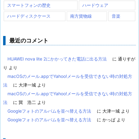
スマートフォンの歴史
ハードウェア
ハードディスクケース
南方貨物線
音楽
最近のコメント
HUAWEI nova lite 2にかかってきた電話に出る方法
に
通りすが
り
より
macOSのメール.appでYahoo!メールを受信できない時の対処方
法
に
大津一城
より
macOSのメール.appでYahoo!メールを受信できない時の対処方
法
に
巽 浩二
より
Googleフォトのアルバムを並べ替える方法
に
大津一城
より
Googleフォトのアルバムを並べ替える方法
に
かっぱ
より