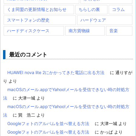
くま同盟の更新情報とお知らせ
ちらしの裏
コラム
スマートフォンの歴史
ハードウェア
ハードディスクケース
南方貨物線
音楽
最近のコメント
HUAWEI nova lite 2にかかってきた電話に出る方法
に
通りすが
り
より
macOSのメール.appでYahoo!メールを受信できない時の対処方
法
に
大津一城
より
macOSのメール.appでYahoo!メールを受信できない時の対処方
法
に
巽 浩二
より
Googleフォトのアルバムを並べ替える方法
に
大津一城
より
Googleフォトのアルバムを並べ替える方法
に
かっぱ
より