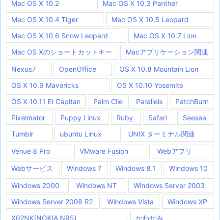
Mac OS X 10.2
Mac OS X 10.3 Panther
Mac OS X 10.4 Tiger
Mac OS X 10.5 Leopard
Mac OS X 10.6 Snow Leopard
Mac OS X 10.7 Lion
Mac OS Xのショートカットキー
Macアプリケーション関連
Nexus7
OpenOffice
OS X 10.8 Mountain Lion
OS X 10.9 Mavericks
OS X 10.10 Yosemite
OS X 10.11 EI Capitan
Palm Clie
Parallels
PatchBurn
Pixelmator
Puppy Linux
Ruby
Safari
Seesaa
Tumblr
ubuntu Linux
UNIX ターミナル関連
Venue 8 Pro
VMware Fusion
Webアプリ
Webサービス
Windows 7
Windows 8.1
Windows 10
Windows 2000
Windows NT
Windows Server 2003
Windows Server 2008 R2
Windows Vista
Windows XP
X02NK(NOKIA N95)
かわせみ