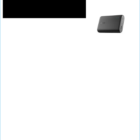
n
k
e
r
e
r
r
e
1