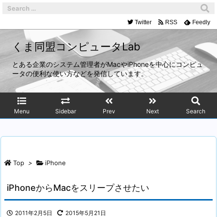
Twitter
RSS
Feedly
くま同盟コンピュータLab
とある企業のシステム管理者がMacやiPhoneを中心にコンピュ
ータの便利な使い方などを発信しています。
Menu
Sidebar
Prev
Next
Search
Top
>
iPhone
iPhoneからMacをスリープさせたい
2011年2月5日
2015年5月21日