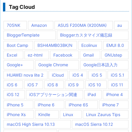
Tag Cloud
705NK
Amazon
ASUS F200MA (X200MA)
au
BloggerTemplate
Bloggerカスタマイズ備忘録
Boot Camp
BSH4AMB03BK/N
Ecolinux
EMUI 8.0
Excel
ez-html
Facebook
Gmail
GNUstep
Google+
Google Chrome
Google日本語入力
HUAWEI nova lite 2
iCloud
iOS 4
iOS 5
iOS 5.1
iOS 6
iOS 7
iOS 8
iOS 9
iOS 10
iOS 11
iOS 12
iOSアプリケーション関連
iPad
iPhone 4
iPhone 5
iPhone 6
iPhone 6S
iPhone 7
iPhone Xs
Kindle
Linux
Linux Zaurus Tips
macOS High Sierra 10.13
macOS Sierra 10.12