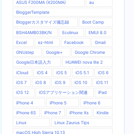
ASUS F200MA (X200MA)
au
BloggerTemplate
Bloggerカスタマイズ備忘録
Boot Camp
BSH4AMB03BK/N
Ecolinux
EMUI 8.0
Excel
ez-html
Facebook
Gmail
GNUstep
Google+
Google Chrome
Google日本語入力
HUAWEI nova lite 2
iCloud
iOS 4
iOS 5
iOS 5.1
iOS 6
iOS 7
iOS 8
iOS 9
iOS 10
iOS 11
iOS 12
iOSアプリケーション関連
iPad
iPhone 4
iPhone 5
iPhone 6
iPhone 6S
iPhone 7
iPhone Xs
Kindle
Linux
Linux Zaurus Tips
macOS High Sierra 10.13