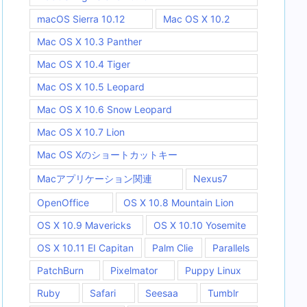
macOS Sierra 10.12
Mac OS X 10.2
Mac OS X 10.3 Panther
Mac OS X 10.4 Tiger
Mac OS X 10.5 Leopard
Mac OS X 10.6 Snow Leopard
Mac OS X 10.7 Lion
Mac OS Xのショートカットキー
Macアプリケーション関連
Nexus7
OpenOffice
OS X 10.8 Mountain Lion
OS X 10.9 Mavericks
OS X 10.10 Yosemite
OS X 10.11 EI Capitan
Palm Clie
Parallels
PatchBurn
Pixelmator
Puppy Linux
Ruby
Safari
Seesaa
Tumblr