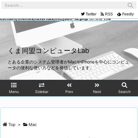
Warning
: Trying to access array offset on false in
/home/mach/kumadoumei.net/public_html/wp-
Twitter
RSS
Feedly
content/themes/luxeritas/inc/json-ld.php
on line
114
くま同盟コンピュータLab
とある企業のシステム管理者がMacやiPhoneを中心にコンピュ
ータの便利な使い方などを発信しています。
Menu
Sidebar
Prev
Next
Search
Top
>
Mac