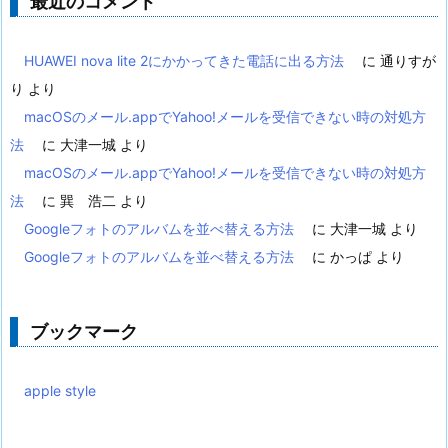
最近のコメント
HUAWEI nova lite 2にかかってきた電話に出る方法
に
通りすが
り
より
macOSのメール.appでYahoo!メールを受信できない時の対処方
法
に
大津一城
より
macOSのメール.appでYahoo!メールを受信できない時の対処方
法
に
巽 浩二
より
Googleフォトのアルバムを並べ替える方法
に
大津一城
より
Googleフォトのアルバムを並べ替える方法
に
かっぱ
より
ブックマーク
apple style