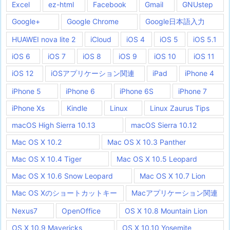
Excel
ez-html
Facebook
Gmail
GNUstep
Google+
Google Chrome
Google日本語入力
HUAWEI nova lite 2
iCloud
iOS 4
iOS 5
iOS 5.1
iOS 6
iOS 7
iOS 8
iOS 9
iOS 10
iOS 11
iOS 12
iOSアプリケーション関連
iPad
iPhone 4
iPhone 5
iPhone 6
iPhone 6S
iPhone 7
iPhone Xs
Kindle
Linux
Linux Zaurus Tips
macOS High Sierra 10.13
macOS Sierra 10.12
Mac OS X 10.2
Mac OS X 10.3 Panther
Mac OS X 10.4 Tiger
Mac OS X 10.5 Leopard
Mac OS X 10.6 Snow Leopard
Mac OS X 10.7 Lion
Mac OS Xのショートカットキー
Macアプリケーション関連
Nexus7
OpenOffice
OS X 10.8 Mountain Lion
OS X 10.9 Mavericks
OS X 10.10 Yosemite