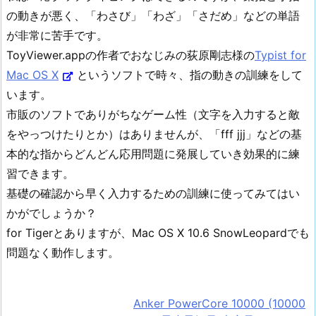
の動きが悪く、「わさび」「わざ」「さだめ」などの単語
が非常に苦手です。
ToyViewer.appの作者でおなじみの荻原剛志様の
Typist for
Mac OS X
というソフトで時々、指の動きの訓練をして
います。
市販のソフトでありがちなゲーム性（文字を入力すると敵
をやっつけたりとか）はありませんが、「fff jjj」などの基
本的な指からどんどん応用問題に発展していき効果的に練
習できます。
基礎の確認から早く入力するための訓練に使ってみてはい
かがでしょうか？
for Tigerとありますが、Mac OS X 10.6 SnowLeopardでも
問題なく動作します。
Anker PowerCore 10000 (10000