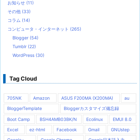
お知らせ
(11)
その他
(33)
コラム
(14)
コンピュータ・インターネット
(265)
Blogger
(54)
Tumblr
(22)
WordPress
(30)
Tag Cloud
705NK
Amazon
ASUS F200MA (X200MA)
au
BloggerTemplate
Bloggerカスタマイズ備忘録
Boot Camp
BSH4AMB03BK/N
Ecolinux
EMUI 8.0
Excel
ez-html
Facebook
Gmail
GNUstep
Google+
Google Chrome
Google日本語入力