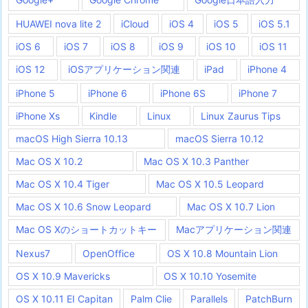
HUAWEI nova lite 2
iCloud
iOS 4
iOS 5
iOS 5.1
iOS 6
iOS 7
iOS 8
iOS 9
iOS 10
iOS 11
iOS 12
iOSアプリケーション関連
iPad
iPhone 4
iPhone 5
iPhone 6
iPhone 6S
iPhone 7
iPhone Xs
Kindle
Linux
Linux Zaurus Tips
macOS High Sierra 10.13
macOS Sierra 10.12
Mac OS X 10.2
Mac OS X 10.3 Panther
Mac OS X 10.4 Tiger
Mac OS X 10.5 Leopard
Mac OS X 10.6 Snow Leopard
Mac OS X 10.7 Lion
Mac OS Xのショートカットキー
Macアプリケーション関連
Nexus7
OpenOffice
OS X 10.8 Mountain Lion
OS X 10.9 Mavericks
OS X 10.10 Yosemite
OS X 10.11 EI Capitan
Palm Clie
Parallels
PatchBurn