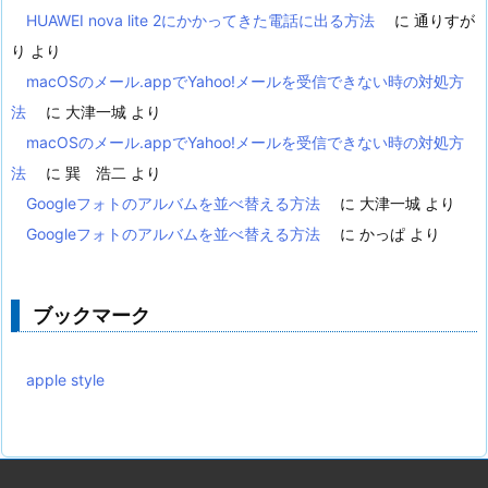
HUAWEI nova lite 2にかかってきた電話に出る方法
に
通りすが
り
より
macOSのメール.appでYahoo!メールを受信できない時の対処方
法
に
大津一城
より
macOSのメール.appでYahoo!メールを受信できない時の対処方
法
に
巽 浩二
より
Googleフォトのアルバムを並べ替える方法
に
大津一城
より
Googleフォトのアルバムを並べ替える方法
に
かっぱ
より
ブックマーク
apple style