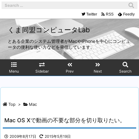
Twitter
RSS
Feedly
くま同盟コンピュータLab
とある企業のシステム管理者がMacやiPhoneを中心にコンピュ
ータの便利な使い方などを発信しています。
Menu
Sidebar
Prev
Next
Search
Top
>
Mac
Mac OS Xで動画の不要な部分を切り取りたい。
2009年8月17日
2015年5月19日