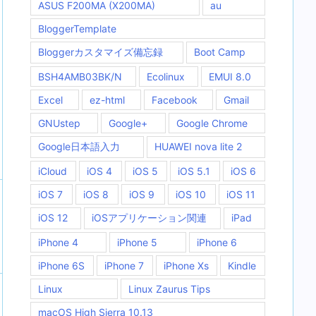
ASUS F200MA (X200MA)
au
BloggerTemplate
Bloggerカスタマイズ備忘録
Boot Camp
BSH4AMB03BK/N
Ecolinux
EMUI 8.0
Excel
ez-html
Facebook
Gmail
GNUstep
Google+
Google Chrome
Google日本語入力
HUAWEI nova lite 2
iCloud
iOS 4
iOS 5
iOS 5.1
iOS 6
iOS 7
iOS 8
iOS 9
iOS 10
iOS 11
iOS 12
iOSアプリケーション関連
iPad
iPhone 4
iPhone 5
iPhone 6
iPhone 6S
iPhone 7
iPhone Xs
Kindle
Linux
Linux Zaurus Tips
macOS High Sierra 10.13