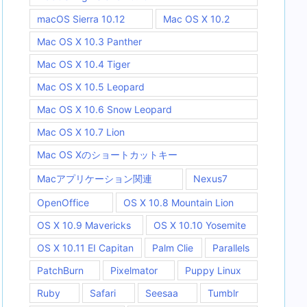
macOS Sierra 10.12
Mac OS X 10.2
Mac OS X 10.3 Panther
Mac OS X 10.4 Tiger
Mac OS X 10.5 Leopard
Mac OS X 10.6 Snow Leopard
Mac OS X 10.7 Lion
Mac OS Xのショートカットキー
Macアプリケーション関連
Nexus7
OpenOffice
OS X 10.8 Mountain Lion
OS X 10.9 Mavericks
OS X 10.10 Yosemite
OS X 10.11 EI Capitan
Palm Clie
Parallels
PatchBurn
Pixelmator
Puppy Linux
Ruby
Safari
Seesaa
Tumblr