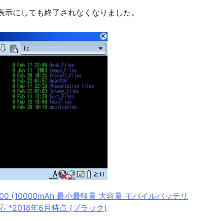
で月間表示にしても終了されなくなりました。
 10000 (10000mAh 最小最軽量 大容量 モバイルバッテリ
d対応 *2018年6月時点 (ブラック)