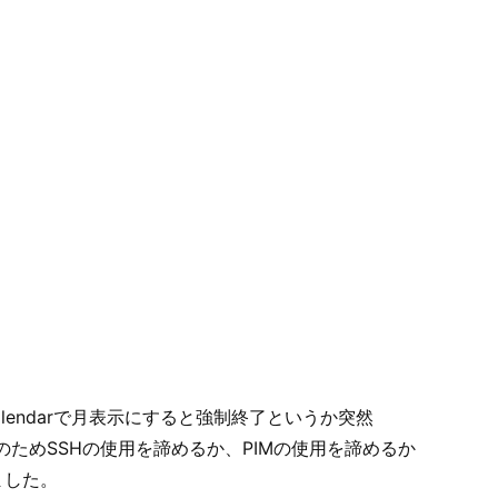
alendarで月表示にすると強制終了というか突然
題のためSSHの使用を諦めるか、PIMの使用を諦めるか
ました。