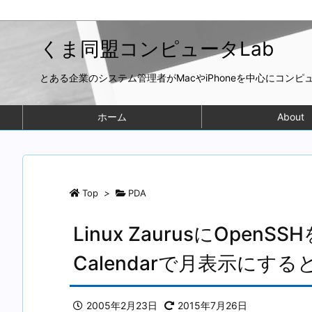
くま同盟コンピュータLab
とある企業のシステム管理者がMacやiPhoneを中心にコン
ホーム
About
Top
>
PDA
Linux ZaurusにOpe
Calendarで月表示にす
2005年2月23日
2015年7月26日