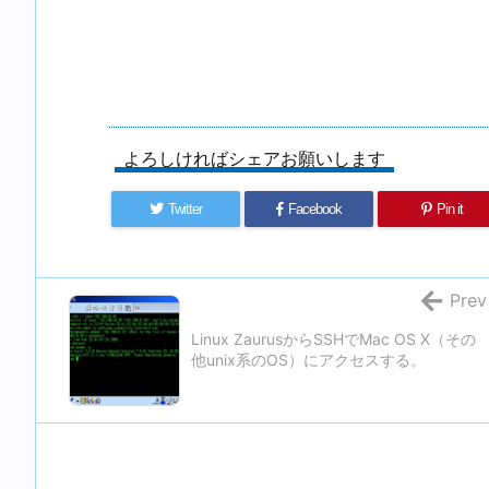
よろしければシェアお願いします
Twitter
Facebook
Pin it
Prev
Linux ZaurusからSSHでMac OS X（その
他unix系のOS）にアクセスする。