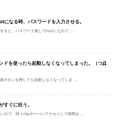
ルでrootになる時、パスワードを入力させる。
ると、パスワード無しでrootになれて ...
ownコマンドを使ったら起動しなくなってしまった。（つД
電源ボタンを押しても起動しなくなってしま ...
時間がすぐに狂う。
ので、時々ntpサーバへアクセスして時間を ...