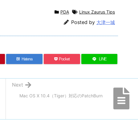
PDA
Linux Zaurus Tips
Posted by
大津一城
B!
Hatena
Pocket
LINE
Next
Mac OS X 10.4（Tiger）対応のPatchBurn