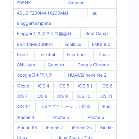
705NK
Amazon
ASUS F200MA (X200MA)
au
BloggerTemplate
Bloggerカスタマイズ備忘録
Boot Camp
BSH4AMB03BK/N
Ecolinux
EMUI 8.0
Excel
ez-html
Facebook
Gmail
GNUstep
Google+
Google Chrome
Google日本語入力
HUAWEI nova lite 2
iCloud
iOS 4
iOS 5
iOS 5.1
iOS 6
iOS 7
iOS 8
iOS 9
iOS 10
iOS 11
iOS 12
iOSアプリケーション関連
iPad
iPhone 4
iPhone 5
iPhone 6
iPhone 6S
iPhone 7
iPhone Xs
Kindle
Linux
Linux Zaurus Tips