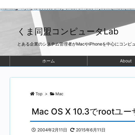
Warning
: Trying to access array offset on false in
/home/mach/kuma
くま同盟コンピュータLab
とある企業のシステム管理者がMacやiPhoneを中心にコン
ホーム
About
Top
>
Mac
Mac OS X 10.3でro
2004年2月11日
2015年6月11日