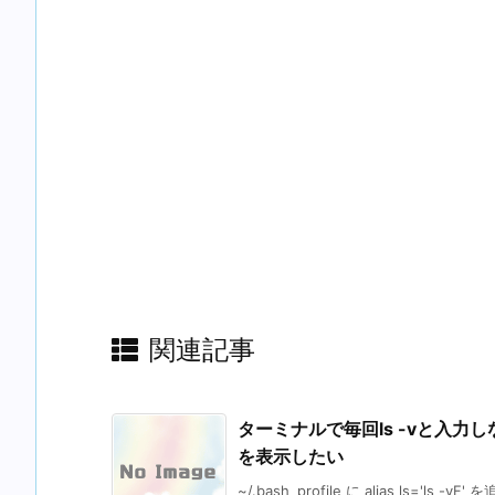
関連記事
ターミナルで毎回ls -vと入力
を表示したい
~/.bash_profile に alias ls='ls -vF' 