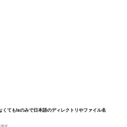
しなくてもlsのみで日本語のディレクトリやファイル名
を追加す ...