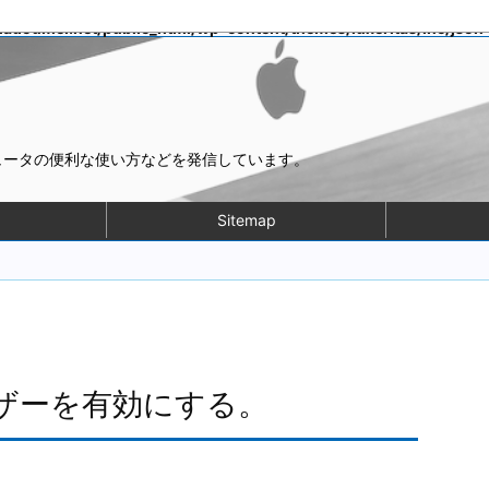
doumei.net/public_html/wp-content/themes/luxeritas/inc/json
ピュータの便利な使い方などを発信しています。
Sitemap
otユーザーを有効にする。